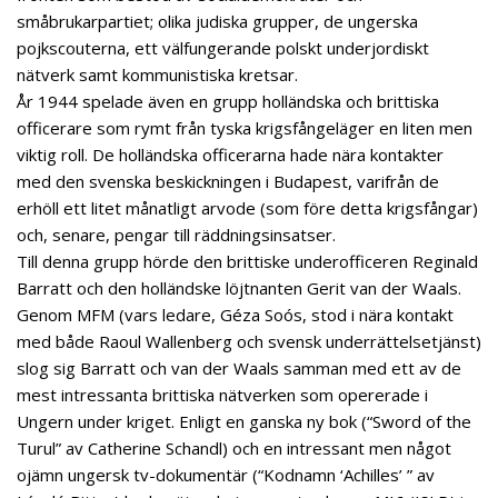
småbrukarpartiet; olika judiska grupper, de ungerska
pojkscouterna, ett välfungerande polskt underjordiskt
nätverk samt kommunistiska kretsar.
År 1944 spelade även en grupp holländska och brittiska
officerare som rymt från tyska krigsfångeläger en liten men
viktig roll. De holländska officerarna hade nära kontakter
med den svenska beskickningen i Budapest, varifrån de
erhöll ett litet månatligt arvode (som före detta krigsfångar)
och, senare, pengar till räddningsinsatser.
Till denna grupp hörde den brittiske underofficeren Reginald
Barratt och den holländske löjtnanten Gerit van der Waals.
Genom MFM (vars ledare, Géza Soós, stod i nära kontakt
med både Raoul Wallenberg och svensk underrättelsetjänst)
slog sig Barratt och van der Waals samman med ett av de
mest intressanta brittiska nätverken som opererade i
Ungern under kriget. Enligt en ganska ny bok (“Sword of the
Turul” av Catherine Schandl) och en intressant men något
ojämn ungersk tv-dokumentär (“Kodnamn ‘Achilles’ ” av