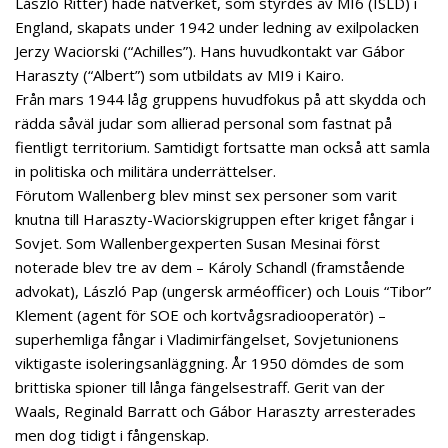
László Ritter) hade nätverket, som styrdes av MI6 (ISLD) i
England, skapats under 1942 under ledning av exilpolacken
Jerzy Waciorski (“Achilles”). Hans huvudkontakt var Gábor
Haraszty (“Albert”) som utbildats av MI9 i Kairo.
Från mars 1944 låg gruppens huvudfokus på att skydda och
rädda såväl judar som allierad personal som fastnat på
fientligt territorium. Samtidigt fortsatte man också att samla
in politiska och militära underrättelser.
Förutom Wallenberg blev minst sex personer som varit
knutna till Haraszty-Waciorskigruppen efter kriget fångar i
Sovjet. Som Wallenbergexperten Susan Mesinai först
noterade blev tre av dem – Károly Schandl (framstående
advokat), László Pap (ungersk arméofficer) och Louis “Tibor”
Klement (agent för SOE och kortvågsradiooperatör) –
superhemliga fångar i Vladimirfängelset, Sovjetunionens
viktigaste isoleringsanläggning. År 1950 dömdes de som
brittiska spioner till långa fängelsestraff. Gerit van der
Waals, Reginald Barratt och Gábor Haraszty arresterades
men dog tidigt i fångenskap.