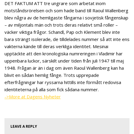
DET FAKTUM ATT tre ungrare som arbetat inom
motståndsrörelsen och som hade band till Raoul Wallenberg
blev några av de hemligaste fångarna i sovjetisk fångenskap
– av miljontals män och trots deras relativt små roller –
väcker viktiga frågor. Schandl, Pap och Klement blev inte
bara strängt isolerade, de tilldelades nummer så att inte ens
vakterna kände till deras verkliga identitet. Mesinai
upptäckte att den kronologiska numreringen i Vladimir har
uppenbara luckor, särskilt under tiden från juli 1947 till maj
1948. Frågan är än i dag om även Raoul Wallenberg kan ha
blivit en sådan hemlig fånge. Trots upprepade
efterfrågningar har ryssarna hittills inte förmått redovisa
identiteterna på alla som fick sådana nummer.
->More at Dagens Nyheter
LEAVE A REPLY