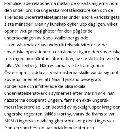
komplicerade relationerna mellan de olika falangerna inom
den underjordiska ungerska motståndsrörelsen och de
allierades underrättelsetjänster under andra världskrigets
sista månader. Men ny kunskap dyker upp dagligen, vilket
öppnar viktiga möjligheter för den pågående
undersökningen av Raoul Wallenbergs öde.
Utom västmakternas underrättelseaktiviteter är de
sovjetiska operationerna och ännu viktigare den sovjetiska
tolkningen av inhämtad information, av särskilt intresse för
fallet Wallenberg. När ryssarna ryckte fram genom
Östeuropa – rädda att västmakterna skulle vända sig mot
Sovjetunionen efter att Nazi-Tyskland besegrats –
sonderade och infiltrerade de olika lokala
underrättelsenätverk. I synnerhet efter mars 1944, när
nazisterna ockuperat Ungern, fanns en aktiv ungersk
motståndsrörelse. Den bestod av nyckelgrupper kring den
ungerske regenten Miklós Horthy, varav de främsta var
MFM (Ungerska oavhängighetsrörelsen); den Ungerska
fronten som bestod av socialdemokrater och