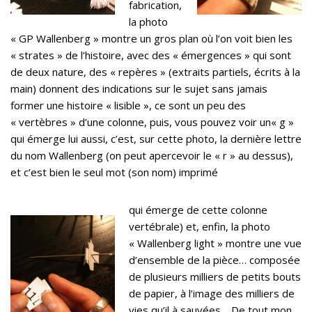
fabrication,
la photo
« GP Wallenberg » montre un gros plan où l’on voit bien les
« strates » de l’histoire, avec des « émergences » qui sont
de deux nature, des « repères » (extraits partiels, écrits à la
main) donnent des indications sur le sujet sans jamais
former une histoire « lisible », ce sont un peu des
« vertèbres » d’une colonne, puis, vous pouvez voir un« g »
qui émerge lui aussi, c’est, sur cette photo, la dernière lettre
du nom Wallenberg (on peut apercevoir le « r » au dessus),
et c’est bien le seul mot (son nom) imprimé
qui émerge de cette colonne
vertébrale) et, enfin, la photo
« Wallenberg light » montre une vue
d’ensemble de la pièce… composée
de plusieurs milliers de petits bouts
de papier, à l’image des milliers de
vies qu’il à sauvées… De tout mon